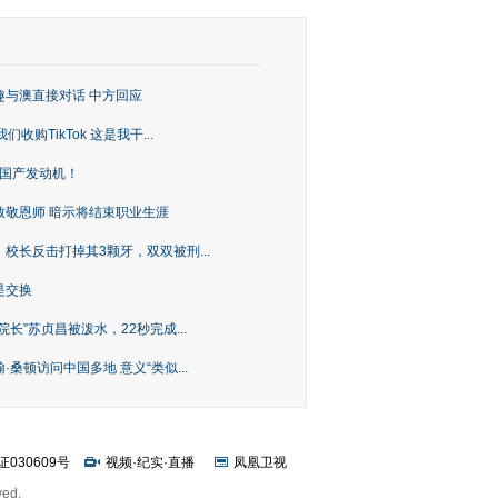
趣与澳直接对话 中方回应
购TikTok 这是我干...
上国产发动机！
致敬恩师 暗示将结束职业生涯
校长反击打掉其3颗牙，双双被刑...
是交换
长”苏贞昌被泼水，22秒完成...
桑顿访问中国多地 意义“类似...
证030609号
视频
·
纪实
·
直播
凤凰卫视
ved.