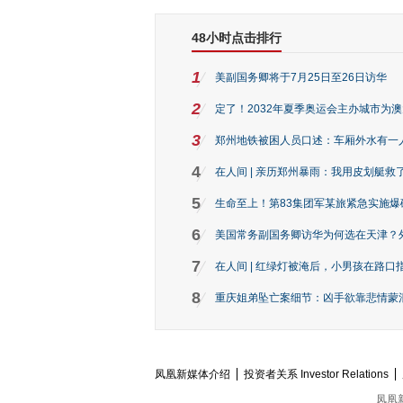
48小时点击排行
1
美副国务卿将于7月25日至26日访华
2
定了！2032年夏季奥运会主办城市为
3
郑州地铁被困人员口述：车厢外水有一
4
在人间 | 亲历郑州暴雨：我用皮划艇救
5
生命至上！第83集团军某旅紧急实施爆
6
美国常务副国务卿访华为何选在天津？
7
在人间 | 红绿灯被淹后，小男孩在路口指
8
重庆姐弟坠亡案细节：凶手欲靠悲情蒙混 
凤凰新媒体介绍
投资者关系 Investor Relations
凤凰