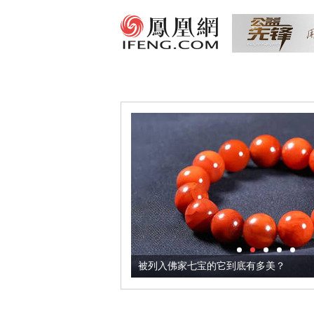
把它加到了牛轧糖里
被列入佛家七宝的它到底有多美？