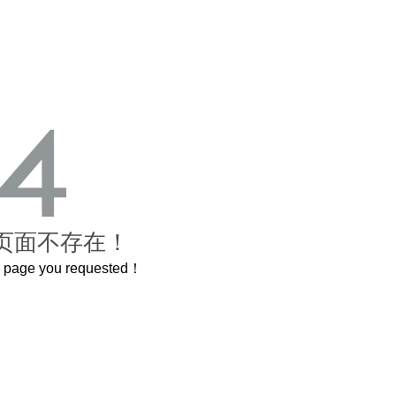
页面不存在！
he page you requested！
曲奇届的“爱马仕”把你的爱封在罐子里送给TA