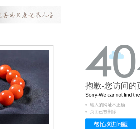
抱歉-您访问的
Sorry-We cannot find t
输入的网址不正确
页面已被删除
这个3.2米的长卷，还原了600岁的紫禁城