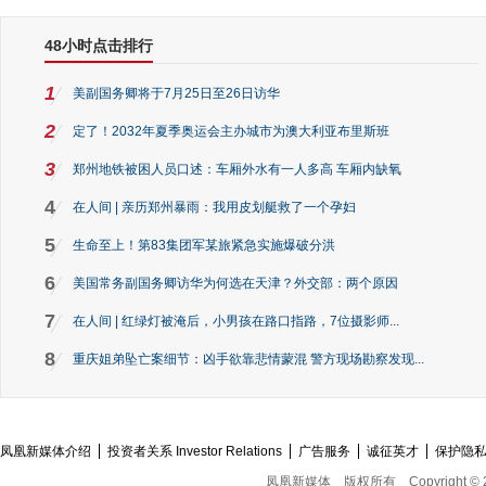
48小时点击排行
1
美副国务卿将于7月25日至26日访华
2
定了！2032年夏季奥运会主办城市为澳大利亚布里斯班
3
郑州地铁被困人员口述：车厢外水有一人多高 车厢内缺氧
4
在人间 | 亲历郑州暴雨：我用皮划艇救了一个孕妇
5
生命至上！第83集团军某旅紧急实施爆破分洪
6
美国常务副国务卿访华为何选在天津？外交部：两个原因
7
在人间 | 红绿灯被淹后，小男孩在路口指路，7位摄影师...
8
重庆姐弟坠亡案细节：凶手欲靠悲情蒙混 警方现场勘察发现...
凤凰新媒体介绍
投资者关系 Investor Relations
广告服务
诚征英才
保护隐
凤凰新媒体
版权所有
Copyright © 