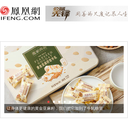
康的黄金亚麻籽，我们把它加到了牛轧糖里
被列入佛家七宝