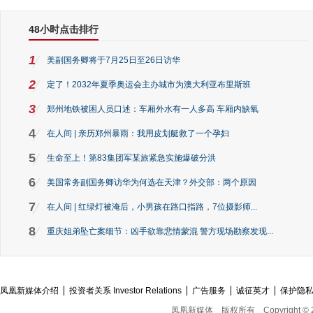
48小时点击排行
1
美副国务卿将于7月25日至26日访华
2
定了！2032年夏季奥运会主办城市为澳大利亚布里斯班
3
郑州地铁被困人员口述：车厢外水有一人多高 车厢内缺氧
4
在人间 | 亲历郑州暴雨：我用皮划艇救了一个孕妇
5
生命至上！第83集团军某旅紧急实施爆破分洪
6
美国常务副国务卿访华为何选在天津？外交部：两个原因
7
在人间 | 红绿灯被淹后，小男孩在路口指路，7位摄影师...
8
重庆姐弟坠亡案细节：凶手欲靠悲情蒙混 警方现场勘察发现...
凤凰新媒体介绍
投资者关系 Investor Relations
广告服务
诚征英才
保护隐
凤凰新媒体
版权所有
Copyright © 