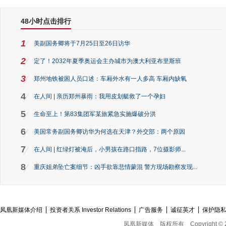
48小时点击排行
1
美副国务卿将于7月25日至26日访华
2
定了！2032年夏季奥运会主办城市为澳大利亚布里斯班
3
郑州地铁被困人员口述：车厢外水有一人多高 车厢内缺氧
4
在人间 | 亲历郑州暴雨：我用皮划艇救了一个孕妇
5
生命至上！第83集团军某旅紧急实施爆破分洪
6
美国常务副国务卿访华为何选在天津？外交部：两个原因
7
在人间 | 红绿灯被淹后，小男孩在路口指路，7位摄影师...
8
重庆姐弟坠亡案细节：凶手欲靠悲情蒙混 警方现场勘察发现...
凤凰新媒体介绍
投资者关系 Investor Relations
广告服务
诚征英才
保护隐
凤凰新媒体
版权所有
Copyright © 