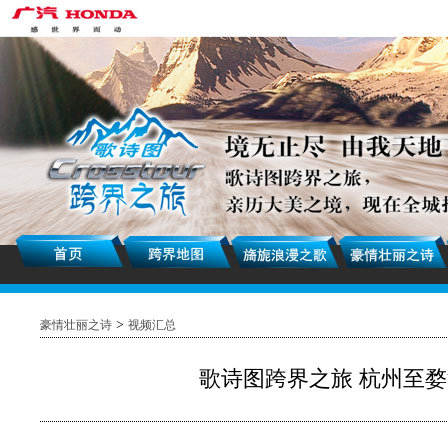
>
豪情壮丽之诗
视频汇总
歌诗图跨界之旅 杭州