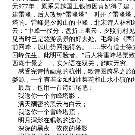
元977年，原系吴越国王钱俶因黄妃得子建，
建雷峰，后人改称“雷峰塔”。叫开了雷峰塔
塔的。雷峰是夕照山的中峰，北宋诗人林和
云：“中峰一径分，盘折上幽云，夕照前村见
见当时已是悠游赏景的好去处。毛希龄《西
前回峰，以山势回抱得名。……宋有道士徐
回峰先生。此明可验者。”后人将雷峰塔景致
西湖十景之一，实为语在双关，韵味无穷。
感受完诗情画意的杭州，歌诗图跨界之旅
婺源，一个有着金灿灿油菜花和山水小镇的
最后，也用一首诗结尾吧：
我送你一个雷峰塔影，
满天酬密的黑云与白云；
我送你一个雷峰塔顶，
明月泻影在眠熟的波心
深深的黑夜，依依的塔影