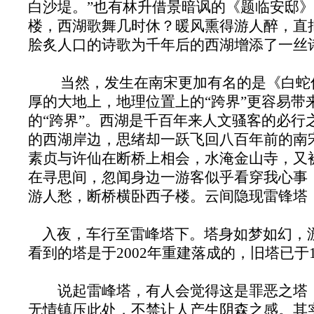
白沙堤。”也有林升借景暗讽的《题临安邸》
楼，西湖歌舞几时休？暖风熏得游人醉，直
脍炙人口的诗歌为千年后的西湖增添了一丝
当然，发生在南宋更加有名的是《白蛇
厚的大地上，地理位置上的“跨界”更容易带
的“跨界”。西湖是千百年来人文骚客的必行
的西湖岸边，思绪却一跃飞回八百年前的南
素贞与许仙在断桥上相会，水淹金山寺，又
在寻思间，忽闻身边一游客似乎看穿我心事
游人愁，断桥横卧西子楼。云间隐现雷锋塔
入夜，车行至雷峰塔下。塔身如梦如幻，
看到的塔是于2002年重建落成的，旧塔已于1
说起雷峰塔，有人会觉得这是罪恶之塔，
无情镇压此处，不禁让人产生阴森之感。其