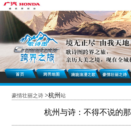
>杭州
豪情壮丽之诗
站
杭州与诗：不得不说的那