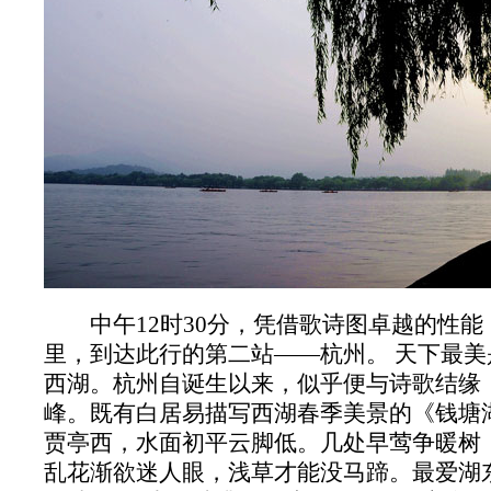
中午12时30分，凭借歌诗图卓越的性能，
里，到达此行的第二站——杭州。 天下最
西湖。杭州自诞生以来，似乎便与诗歌结缘
峰。既有白居易描写西湖春季美景的《钱塘
贾亭西，水面初平云脚低。几处早莺争暖树
乱花渐欲迷人眼，浅草才能没马蹄。最爱湖