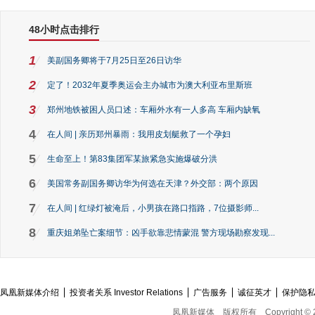
48小时点击排行
1
美副国务卿将于7月25日至26日访华
2
定了！2032年夏季奥运会主办城市为澳大利亚布里斯班
3
郑州地铁被困人员口述：车厢外水有一人多高 车厢内缺氧
4
在人间 | 亲历郑州暴雨：我用皮划艇救了一个孕妇
5
生命至上！第83集团军某旅紧急实施爆破分洪
6
美国常务副国务卿访华为何选在天津？外交部：两个原因
7
在人间 | 红绿灯被淹后，小男孩在路口指路，7位摄影师...
8
重庆姐弟坠亡案细节：凶手欲靠悲情蒙混 警方现场勘察发现...
凤凰新媒体介绍
投资者关系 Investor Relations
广告服务
诚征英才
保护隐
凤凰新媒体
版权所有
Copyright © 