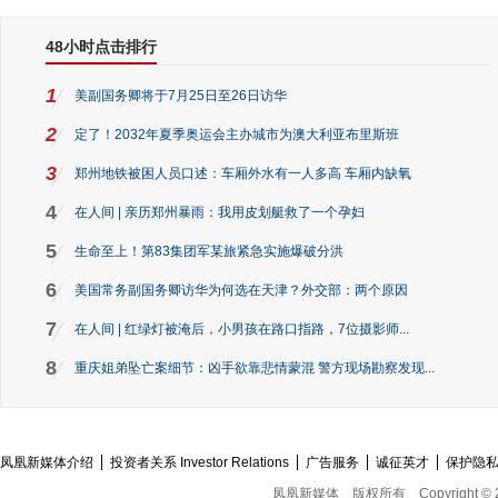
48小时点击排行
1
美副国务卿将于7月25日至26日访华
2
定了！2032年夏季奥运会主办城市为澳大利亚布里斯班
3
郑州地铁被困人员口述：车厢外水有一人多高 车厢内缺氧
4
在人间 | 亲历郑州暴雨：我用皮划艇救了一个孕妇
5
生命至上！第83集团军某旅紧急实施爆破分洪
6
美国常务副国务卿访华为何选在天津？外交部：两个原因
7
在人间 | 红绿灯被淹后，小男孩在路口指路，7位摄影师...
8
重庆姐弟坠亡案细节：凶手欲靠悲情蒙混 警方现场勘察发现...
凤凰新媒体介绍
投资者关系 Investor Relations
广告服务
诚征英才
保护隐
凤凰新媒体
版权所有
Copyright © 