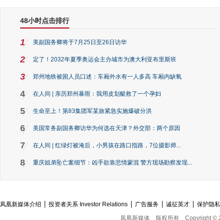
48小时点击排行
1
美副国务卿将于7月25日至26日访华
2
定了！2032年夏季奥运会主办城市为澳大利亚布里斯班
3
郑州地铁被困人员口述：车厢外水有一人多高 车厢内缺氧
4
在人间 | 亲历郑州暴雨：我用皮划艇救了一个孕妇
5
生命至上！第83集团军某旅紧急实施爆破分洪
6
美国常务副国务卿访华为何选在天津？外交部：两个原因
7
在人间 | 红绿灯被淹后，小男孩在路口指路，7位摄影师...
8
重庆姐弟坠亡案细节：凶手欲靠悲情蒙混 警方现场勘察发现...
凤凰新媒体介绍
投资者关系 Investor Relations
广告服务
诚征英才
保护隐
凤凰新媒体
版权所有
Copyright © 