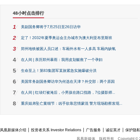
48小时点击排行
1
美副国务卿将于7月25日至26日访华
2
定了！2032年夏季奥运会主办城市为澳大利亚布里斯班
3
郑州地铁被困人员口述：车厢外水有一人多高 车厢内缺氧
4
在人间 | 亲历郑州暴雨：我用皮划艇救了一个孕妇
5
生命至上！第83集团军某旅紧急实施爆破分洪
6
美国常务副国务卿访华为何选在天津？外交部：两个原因
7
在人间 | 红绿灯被淹后，小男孩在路口指路，7位摄影师...
8
重庆姐弟坠亡案细节：凶手欲靠悲情蒙混 警方现场勘察发现...
凤凰新媒体介绍
投资者关系 Investor Relations
广告服务
诚征英才
保护隐
凤凰新媒体
版权所有
Copyright © 