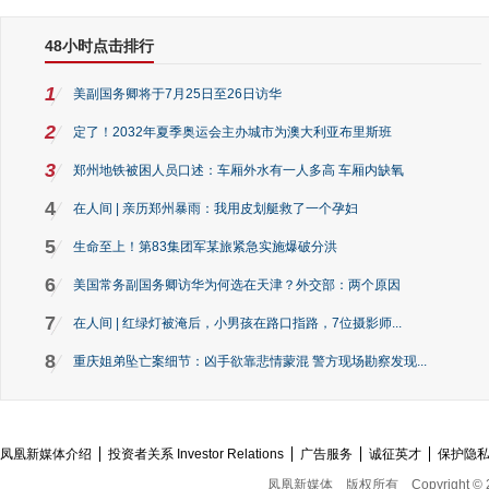
48小时点击排行
1
美副国务卿将于7月25日至26日访华
2
定了！2032年夏季奥运会主办城市为澳大利亚布里斯班
3
郑州地铁被困人员口述：车厢外水有一人多高 车厢内缺氧
4
在人间 | 亲历郑州暴雨：我用皮划艇救了一个孕妇
5
生命至上！第83集团军某旅紧急实施爆破分洪
6
美国常务副国务卿访华为何选在天津？外交部：两个原因
7
在人间 | 红绿灯被淹后，小男孩在路口指路，7位摄影师...
8
重庆姐弟坠亡案细节：凶手欲靠悲情蒙混 警方现场勘察发现...
凤凰新媒体介绍
投资者关系 Investor Relations
广告服务
诚征英才
保护隐
凤凰新媒体
版权所有
Copyright © 