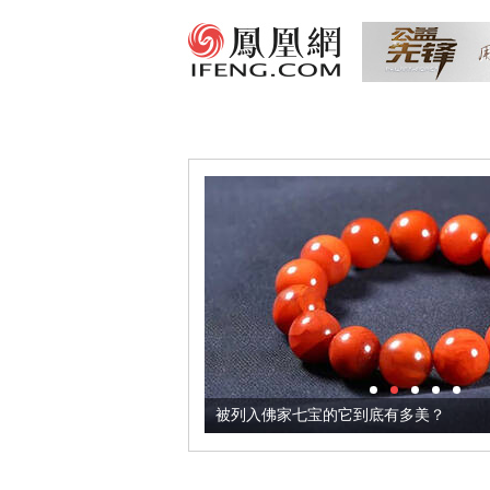
把它加到了牛轧糖里
被列入佛家七宝的它到底有多美？