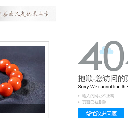
抱歉-您访问的
Sorry-We cannot find t
输入的网址不正确
页面已被删除
这个3.2米的长卷，还原了600岁的紫禁城