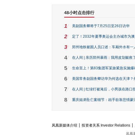
48小时点击排行
1
美副国务卿将于7月25日至26日访华
2
定了！2032年夏季奥运会主办城市为
3
郑州地铁被困人员口述：车厢外水有一
4
在人间 | 亲历郑州暴雨：我用皮划艇救
5
生命至上！第83集团军某旅紧急实施爆
6
美国常务副国务卿访华为何选在天津？
7
在人间 | 红绿灯被淹后，小男孩在路口指
8
重庆姐弟坠亡案细节：凶手欲靠悲情蒙混 
凤凰新媒体介绍
投资者关系 Investor Relations
凤凰