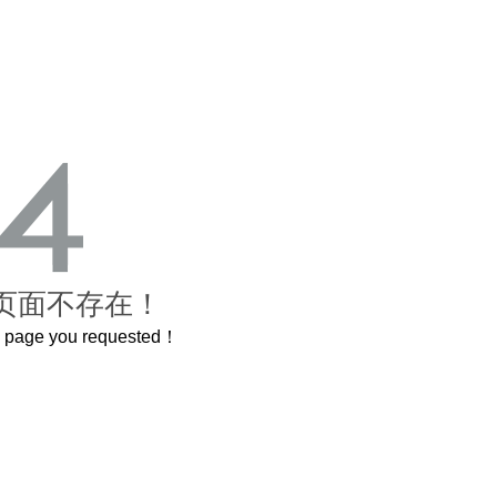
页面不存在！
he page you requested！
曲奇届的“爱马仕”把你的爱封在罐子里送给TA