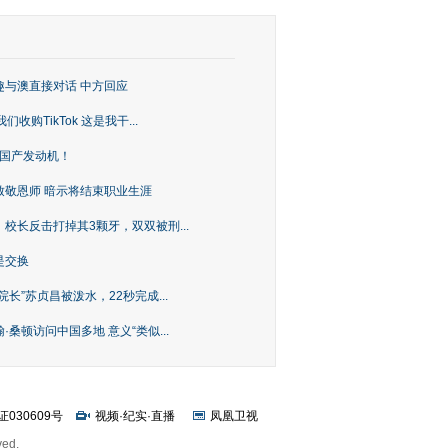
趣与澳直接对话 中方回应
购TikTok 这是我干...
上国产发动机！
致敬恩师 暗示将结束职业生涯
校长反击打掉其3颗牙，双双被刑...
是交换
长”苏贞昌被泼水，22秒完成...
桑顿访问中国多地 意义“类似...
证030609号
视频
·
纪实
·
直播
凤凰卫视
ved.