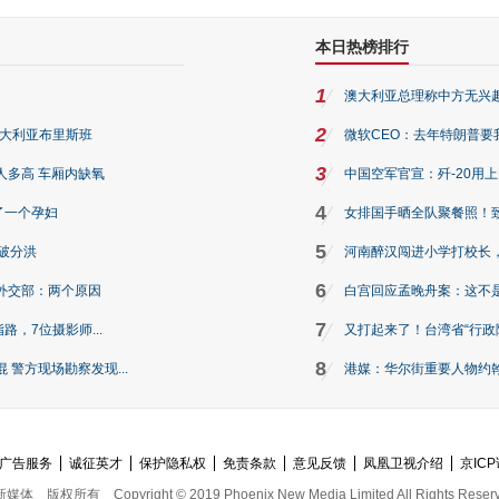
本日热榜排行
1
澳大利亚总理称中方无兴
2
澳大利亚布里斯班
微软CEO：去年特朗普要我们收
3
人多高 车厢内缺氧
中国空军官宣：歼-20用
4
了一个孕妇
女排国手晒全队聚餐照！
5
破分洪
河南醉汉闯进小学打校长，
6
外交部：两个原因
白宫回应孟晚舟案：这不
7
路，7位摄影师...
又打起来了！台湾省“行政院
8
警方现场勘察发现...
港媒：华尔街重要人物约翰·
广告服务
诚征英才
保护隐私权
免责条款
意见反馈
凤凰卫视介绍
京ICP
新媒体
版权所有
Copyright © 2019 Phoenix New Media Limited All Rights Reser