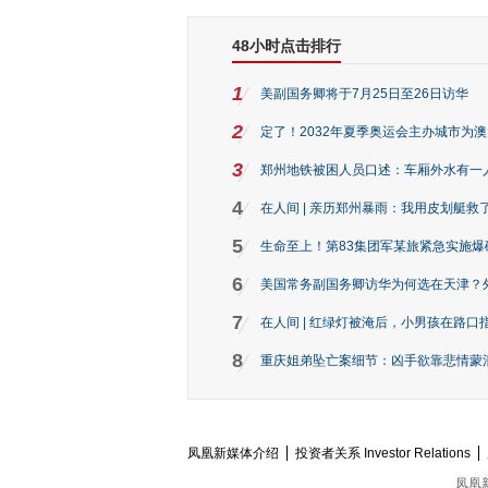
48小时点击排行
1
美副国务卿将于7月25日至26日访华
2
定了！2032年夏季奥运会主办城市为
3
郑州地铁被困人员口述：车厢外水有一
4
在人间 | 亲历郑州暴雨：我用皮划艇救
5
生命至上！第83集团军某旅紧急实施爆
6
美国常务副国务卿访华为何选在天津？
7
在人间 | 红绿灯被淹后，小男孩在路口指
8
重庆姐弟坠亡案细节：凶手欲靠悲情蒙混 
凤凰新媒体介绍
投资者关系 Investor Relations
凤凰