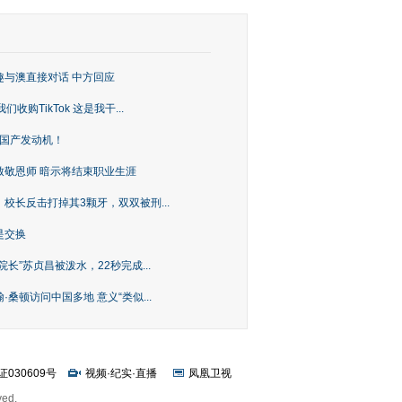
趣与澳直接对话 中方回应
购TikTok 这是我干...
上国产发动机！
致敬恩师 暗示将结束职业生涯
校长反击打掉其3颗牙，双双被刑...
是交换
长”苏贞昌被泼水，22秒完成...
桑顿访问中国多地 意义“类似...
证030609号
视频
·
纪实
·
直播
凤凰卫视
ved.