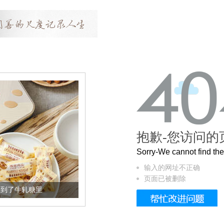
抱歉-您访问的
Sorry-We cannot find t
输入的网址不正确
页面已被删除
到了牛轧糖里
被列入佛家七宝的它到底有多美？