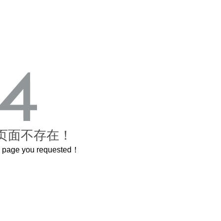
页面不存在！
he page you requested！
这个3.2米的长卷，还原了600岁的紫禁城