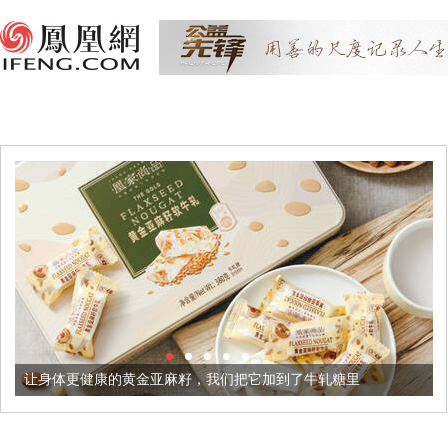
的黄金亚麻籽，我们把它加到了牛轧糖里
被列入佛家七宝的