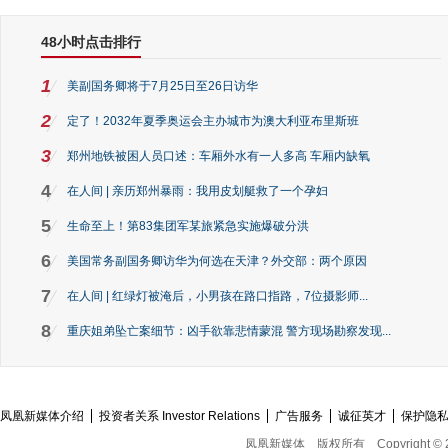
48小时点击排行
1
美副国务卿将于7月25日至26日访华
2
定了！2032年夏季奥运会主办城市为澳大利亚布里斯班
3
郑州地铁被困人员口述：车厢外水有一人多高 车厢内缺氧
4
在人间 | 亲历郑州暴雨：我用皮划艇救了一个孕妇
5
生命至上！第83集团军某旅紧急实施爆破分洪
6
美国常务副国务卿访华为何选在天津？外交部：两个原因
7
在人间 | 红绿灯被淹后，小男孩在路口指路，7位摄影师...
8
重庆姐弟坠亡案细节：凶手欲靠悲情蒙混 警方现场勘察发现...
凤凰新媒体介绍
投资者关系 Investor Relations
广告服务
诚征英才
保护隐
凤凰新媒体
版权所有
Copyright © 