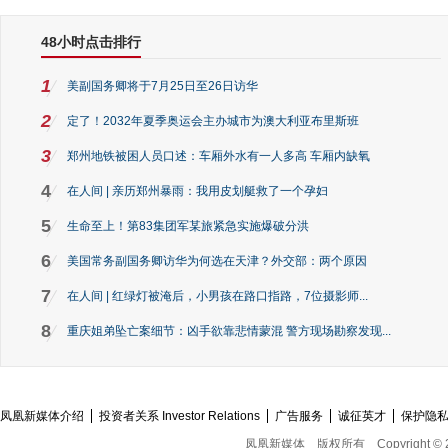
48小时点击排行
1
美副国务卿将于7月25日至26日访华
2
定了！2032年夏季奥运会主办城市为澳大利亚布里斯班
3
郑州地铁被困人员口述：车厢外水有一人多高 车厢内缺氧
4
在人间 | 亲历郑州暴雨：我用皮划艇救了一个孕妇
5
生命至上！第83集团军某旅紧急实施爆破分洪
6
美国常务副国务卿访华为何选在天津？外交部：两个原因
7
在人间 | 红绿灯被淹后，小男孩在路口指路，7位摄影师...
8
重庆姐弟坠亡案细节：凶手欲靠悲情蒙混 警方现场勘察发现...
凤凰新媒体介绍
投资者关系 Investor Relations
广告服务
诚征英才
保护隐
凤凰新媒体
版权所有
Copyright © 