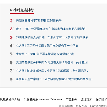
48小时点击排行
1
美副国务卿将于7月25日至26日访华
2
定了！2032年夏季奥运会主办城市为澳大利亚布里斯班
3
郑州地铁被困人员口述：车厢外水有一人多高 车厢内缺氧
4
在人间 | 亲历郑州暴雨：我用皮划艇救了一个孕妇
5
生命至上！第83集团军某旅紧急实施爆破分洪
6
美国常务副国务卿访华为何选在天津？外交部：两个原因
7
在人间 | 红绿灯被淹后，小男孩在路口指路，7位摄影师...
8
重庆姐弟坠亡案细节：凶手欲靠悲情蒙混 警方现场勘察发现...
凤凰新媒体介绍
投资者关系 Investor Relations
广告服务
诚征英才
保护隐
凤凰新媒体
版权所有
Copyright © 