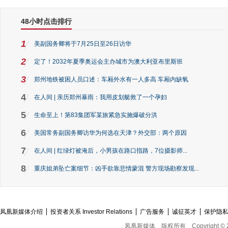
48小时点击排行
1
美副国务卿将于7月25日至26日访华
2
定了！2032年夏季奥运会主办城市为澳大利亚布里斯班
3
郑州地铁被困人员口述：车厢外水有一人多高 车厢内缺氧
4
在人间 | 亲历郑州暴雨：我用皮划艇救了一个孕妇
5
生命至上！第83集团军某旅紧急实施爆破分洪
6
美国常务副国务卿访华为何选在天津？外交部：两个原因
7
在人间 | 红绿灯被淹后，小男孩在路口指路，7位摄影师...
8
重庆姐弟坠亡案细节：凶手欲靠悲情蒙混 警方现场勘察发现...
凤凰新媒体介绍
投资者关系 Investor Relations
广告服务
诚征英才
保护隐
凤凰新媒体
版权所有
Copyright © 