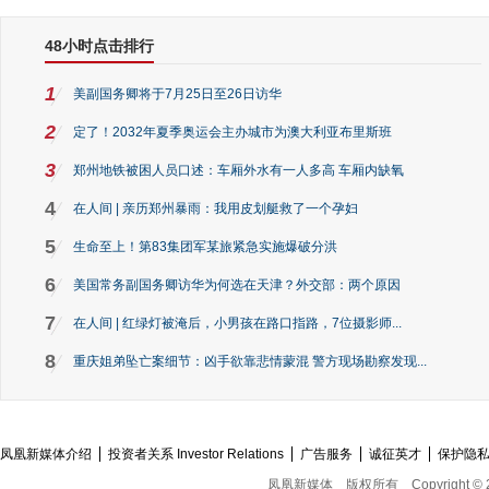
48小时点击排行
1
美副国务卿将于7月25日至26日访华
2
定了！2032年夏季奥运会主办城市为澳大利亚布里斯班
3
郑州地铁被困人员口述：车厢外水有一人多高 车厢内缺氧
4
在人间 | 亲历郑州暴雨：我用皮划艇救了一个孕妇
5
生命至上！第83集团军某旅紧急实施爆破分洪
6
美国常务副国务卿访华为何选在天津？外交部：两个原因
7
在人间 | 红绿灯被淹后，小男孩在路口指路，7位摄影师...
8
重庆姐弟坠亡案细节：凶手欲靠悲情蒙混 警方现场勘察发现...
凤凰新媒体介绍
投资者关系 Investor Relations
广告服务
诚征英才
保护隐
凤凰新媒体
版权所有
Copyright © 