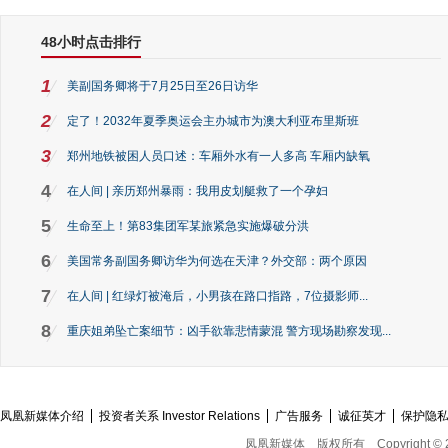
48小时点击排行
1
美副国务卿将于7月25日至26日访华
2
定了！2032年夏季奥运会主办城市为澳大利亚布里斯班
3
郑州地铁被困人员口述：车厢外水有一人多高 车厢内缺氧
4
在人间 | 亲历郑州暴雨：我用皮划艇救了一个孕妇
5
生命至上！第83集团军某旅紧急实施爆破分洪
6
美国常务副国务卿访华为何选在天津？外交部：两个原因
7
在人间 | 红绿灯被淹后，小男孩在路口指路，7位摄影师...
8
重庆姐弟坠亡案细节：凶手欲靠悲情蒙混 警方现场勘察发现...
凤凰新媒体介绍
投资者关系 Investor Relations
广告服务
诚征英才
保护隐
凤凰新媒体
版权所有
Copyright © 