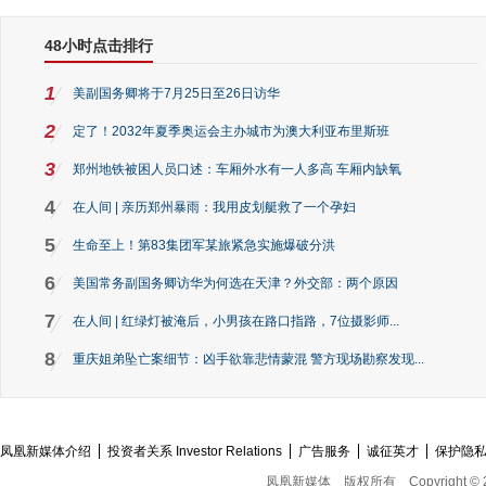
48小时点击排行
1
美副国务卿将于7月25日至26日访华
2
定了！2032年夏季奥运会主办城市为澳大利亚布里斯班
3
郑州地铁被困人员口述：车厢外水有一人多高 车厢内缺氧
4
在人间 | 亲历郑州暴雨：我用皮划艇救了一个孕妇
5
生命至上！第83集团军某旅紧急实施爆破分洪
6
美国常务副国务卿访华为何选在天津？外交部：两个原因
7
在人间 | 红绿灯被淹后，小男孩在路口指路，7位摄影师...
8
重庆姐弟坠亡案细节：凶手欲靠悲情蒙混 警方现场勘察发现...
凤凰新媒体介绍
投资者关系 Investor Relations
广告服务
诚征英才
保护隐
凤凰新媒体
版权所有
Copyright © 