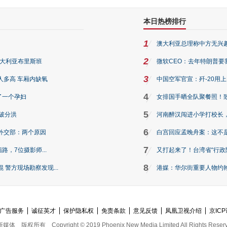
本日热榜排行
1
澳大利亚总理称中方无兴
2
澳大利亚布里斯班
微软CEO：去年特朗普要我们收
3
人多高 车厢内缺氧
中国空军官宣：歼-20用
4
了一个孕妇
女排国手晒全队聚餐照！
5
破分洪
河南醉汉闯进小学打校长，
6
外交部：两个原因
白宫回应孟晚舟案：这不
7
路，7位摄影师...
又打起来了！台湾省“行政院
8
警方现场勘察发现...
港媒：华尔街重要人物约翰·
广告服务
诚征英才
保护隐私权
免责条款
意见反馈
凤凰卫视介绍
京ICP
新媒体
版权所有
Copyright © 2019 Phoenix New Media Limited All Rights Reser