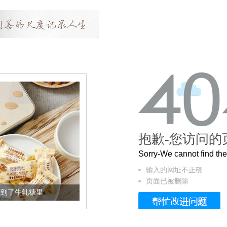
抱歉-您访问的
Sorry-We cannot find t
输入的网址不正确
页面已被删除
到了牛轧糖里
被列入佛家七宝的它到底有多美？