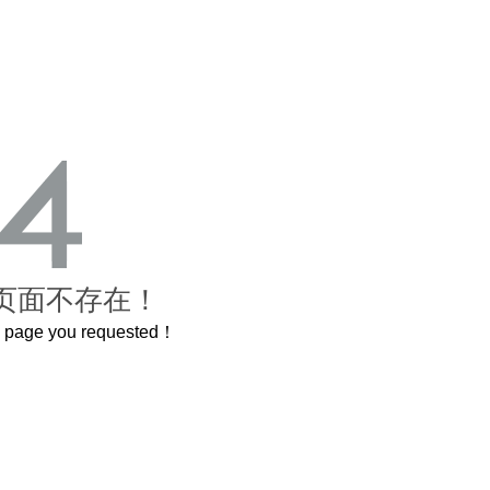
页面不存在！
he page you requested！
这个3.2米的长卷，还原了600岁的紫禁城