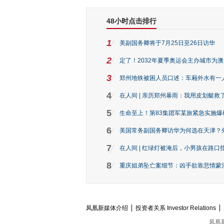
48小时点击排行
1
美副国务卿将于7月25日至26日访华
2
定了！2032年夏季奥运会主办城市为
3
郑州地铁被困人员口述：车厢外水有一
4
在人间 | 亲历郑州暴雨：我用皮划艇救
5
生命至上！第83集团军某旅紧急实施爆
6
美国常务副国务卿访华为何选在天津？
7
在人间 | 红绿灯被淹后，小男孩在路口指
8
重庆姐弟坠亡案细节：凶手欲靠悲情蒙混 
凤凰新媒体介绍
投资者关系 Investor Relations
凤凰