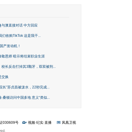
趣与澳直接对话 中方回应
购TikTok 这是我干...
上国产发动机！
致敬恩师 暗示将结束职业生涯
校长反击打掉其3颗牙，双双被刑...
是交换
长”苏贞昌被泼水，22秒完成...
桑顿访问中国多地 意义“类似...
证030609号
视频
·
纪实
·
直播
凤凰卫视
ved.