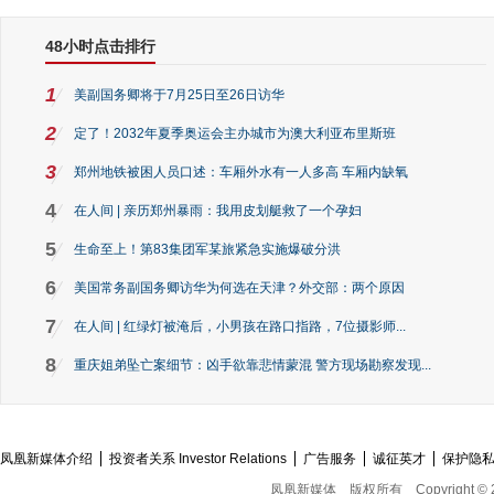
48小时点击排行
1
美副国务卿将于7月25日至26日访华
2
定了！2032年夏季奥运会主办城市为澳大利亚布里斯班
3
郑州地铁被困人员口述：车厢外水有一人多高 车厢内缺氧
4
在人间 | 亲历郑州暴雨：我用皮划艇救了一个孕妇
5
生命至上！第83集团军某旅紧急实施爆破分洪
6
美国常务副国务卿访华为何选在天津？外交部：两个原因
7
在人间 | 红绿灯被淹后，小男孩在路口指路，7位摄影师...
8
重庆姐弟坠亡案细节：凶手欲靠悲情蒙混 警方现场勘察发现...
凤凰新媒体介绍
投资者关系 Investor Relations
广告服务
诚征英才
保护隐
凤凰新媒体
版权所有
Copyright © 