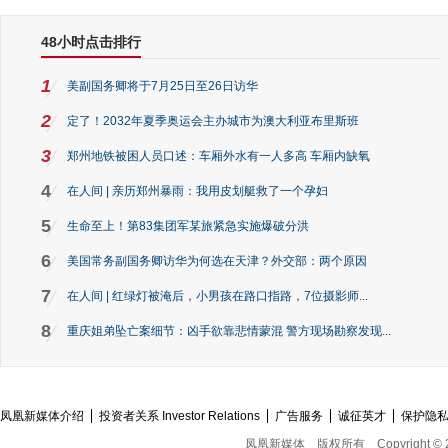
48小时点击排行
1
美副国务卿将于7月25日至26日访华
2
定了！2032年夏季奥运会主办城市为澳大利亚布里斯班
3
郑州地铁被困人员口述：车厢外水有一人多高 车厢内缺氧
4
在人间 | 亲历郑州暴雨：我用皮划艇救了一个孕妇
5
生命至上！第83集团军某旅紧急实施爆破分洪
6
美国常务副国务卿访华为何选在天津？外交部：两个原因
7
在人间 | 红绿灯被淹后，小男孩在路口指路，7位摄影师...
8
重庆姐弟坠亡案细节：凶手欲靠悲情蒙混 警方现场勘察发现...
凤凰新媒体介绍
投资者关系 Investor Relations
广告服务
诚征英才
保护隐
凤凰新媒体
版权所有
Copyright © 