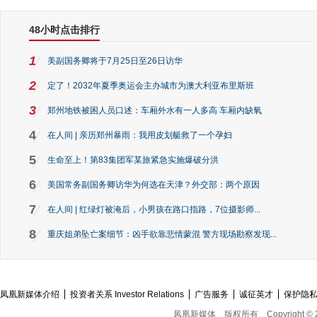
48小时点击排行
1
美副国务卿将于7月25日至26日访华
2
定了！2032年夏季奥运会主办城市为澳大利亚布里斯班
3
郑州地铁被困人员口述：车厢外水有一人多高 车厢内缺氧
4
在人间 | 亲历郑州暴雨：我用皮划艇救了一个孕妇
5
生命至上！第83集团军某旅紧急实施爆破分洪
6
美国常务副国务卿访华为何选在天津？外交部：两个原因
7
在人间 | 红绿灯被淹后，小男孩在路口指路，7位摄影师...
8
重庆姐弟坠亡案细节：凶手欲靠悲情蒙混 警方现场勘察发现...
凤凰新媒体介绍
投资者关系 Investor Relations
广告服务
诚征英才
保护隐
凤凰新媒体
版权所有
Copyright © 