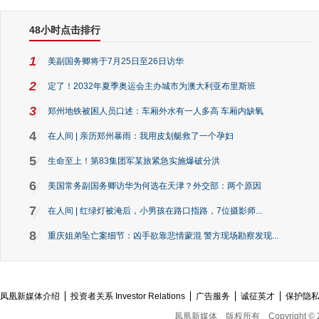
48小时点击排行
1
美副国务卿将于7月25日至26日访华
2
定了！2032年夏季奥运会主办城市为澳大利亚布里斯班
3
郑州地铁被困人员口述：车厢外水有一人多高 车厢内缺氧
4
在人间 | 亲历郑州暴雨：我用皮划艇救了一个孕妇
5
生命至上！第83集团军某旅紧急实施爆破分洪
6
美国常务副国务卿访华为何选在天津？外交部：两个原因
7
在人间 | 红绿灯被淹后，小男孩在路口指路，7位摄影师...
8
重庆姐弟坠亡案细节：凶手欲靠悲情蒙混 警方现场勘察发现...
凤凰新媒体介绍
投资者关系 Investor Relations
广告服务
诚征英才
保护隐
凤凰新媒体
版权所有
Copyright © 