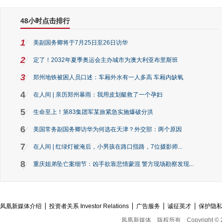
48小时点击排行
1
美副国务卿将于7月25日至26日访华
2
定了！2032年夏季奥运会主办城市为澳大利亚布里斯班
3
郑州地铁被困人员口述：车厢外水有一人多高 车厢内缺氧
4
在人间 | 亲历郑州暴雨：我用皮划艇救了一个孕妇
5
生命至上！第83集团军某旅紧急实施爆破分洪
6
美国常务副国务卿访华为何选在天津？外交部：两个原因
7
在人间 | 红绿灯被淹后，小男孩在路口指路，7位摄影师...
8
重庆姐弟坠亡案细节：凶手欲靠悲情蒙混 警方现场勘察发现...
凤凰新媒体介绍
投资者关系 Investor Relations
广告服务
诚征英才
保护隐
凤凰新媒体
版权所有
Copyright © 