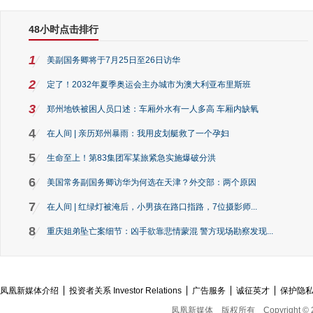
48小时点击排行
1
美副国务卿将于7月25日至26日访华
2
定了！2032年夏季奥运会主办城市为澳大利亚布里斯班
3
郑州地铁被困人员口述：车厢外水有一人多高 车厢内缺氧
4
在人间 | 亲历郑州暴雨：我用皮划艇救了一个孕妇
5
生命至上！第83集团军某旅紧急实施爆破分洪
6
美国常务副国务卿访华为何选在天津？外交部：两个原因
7
在人间 | 红绿灯被淹后，小男孩在路口指路，7位摄影师...
8
重庆姐弟坠亡案细节：凶手欲靠悲情蒙混 警方现场勘察发现...
凤凰新媒体介绍
投资者关系 Investor Relations
广告服务
诚征英才
保护隐
凤凰新媒体
版权所有
Copyright © 