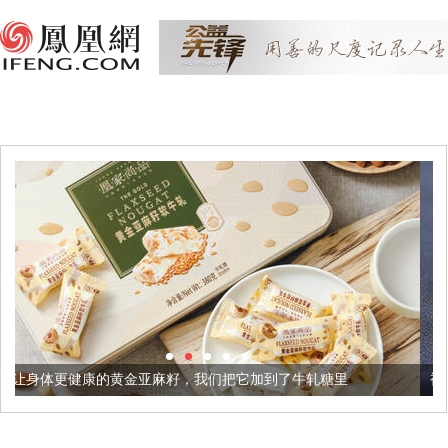
金亚麻籽，我们把它加到了牛轧糖里
被列入佛家七宝的它到