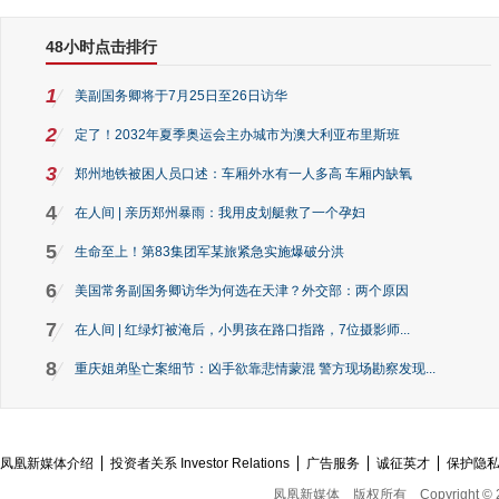
48小时点击排行
1
美副国务卿将于7月25日至26日访华
2
定了！2032年夏季奥运会主办城市为澳大利亚布里斯班
3
郑州地铁被困人员口述：车厢外水有一人多高 车厢内缺氧
4
在人间 | 亲历郑州暴雨：我用皮划艇救了一个孕妇
5
生命至上！第83集团军某旅紧急实施爆破分洪
6
美国常务副国务卿访华为何选在天津？外交部：两个原因
7
在人间 | 红绿灯被淹后，小男孩在路口指路，7位摄影师...
8
重庆姐弟坠亡案细节：凶手欲靠悲情蒙混 警方现场勘察发现...
凤凰新媒体介绍
投资者关系 Investor Relations
广告服务
诚征英才
保护隐
凤凰新媒体
版权所有
Copyright © 