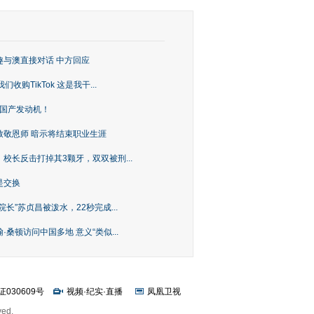
趣与澳直接对话 中方回应
购TikTok 这是我干...
上国产发动机！
致敬恩师 暗示将结束职业生涯
校长反击打掉其3颗牙，双双被刑...
是交换
长”苏贞昌被泼水，22秒完成...
桑顿访问中国多地 意义“类似...
证030609号
视频
·
纪实
·
直播
凤凰卫视
ved.