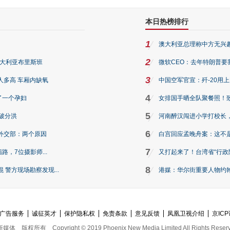
本日热榜排行
1
澳大利亚总理称中方无兴
2
澳大利亚布里斯班
微软CEO：去年特朗普要我们收
3
人多高 车厢内缺氧
中国空军官宣：歼-20用
4
了一个孕妇
女排国手晒全队聚餐照！
5
破分洪
河南醉汉闯进小学打校长，
6
外交部：两个原因
白宫回应孟晚舟案：这不
7
路，7位摄影师...
又打起来了！台湾省“行政院
8
警方现场勘察发现...
港媒：华尔街重要人物约翰·
广告服务
诚征英才
保护隐私权
免责条款
意见反馈
凤凰卫视介绍
京ICP
新媒体
版权所有
Copyright © 2019 Phoenix New Media Limited All Rights Reser