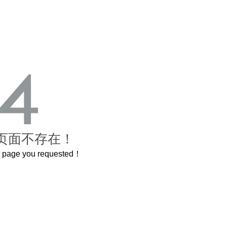
页面不存在！
he page you requested！
这个3.2米的长卷，还原了600岁的紫禁城