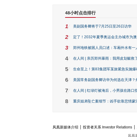
48小时点击排行
1
美副国务卿将于7月25日至26日访华
2
定了！2032年夏季奥运会主办城市为
3
郑州地铁被困人员口述：车厢外水有一
4
在人间 | 亲历郑州暴雨：我用皮划艇救
5
生命至上！第83集团军某旅紧急实施爆
6
美国常务副国务卿访华为何选在天津？
7
在人间 | 红绿灯被淹后，小男孩在路口指
8
重庆姐弟坠亡案细节：凶手欲靠悲情蒙混 
凤凰新媒体介绍
投资者关系 Investor Relations
凤凰