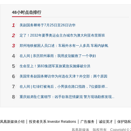
48小时点击排行
1
美副国务卿将于7月25日至26日访华
2
定了！2032年夏季奥运会主办城市为澳大利亚布里斯班
3
郑州地铁被困人员口述：车厢外水有一人多高 车厢内缺氧
4
在人间 | 亲历郑州暴雨：我用皮划艇救了一个孕妇
5
生命至上！第83集团军某旅紧急实施爆破分洪
6
美国常务副国务卿访华为何选在天津？外交部：两个原因
7
在人间 | 红绿灯被淹后，小男孩在路口指路，7位摄影师...
8
重庆姐弟坠亡案细节：凶手欲靠悲情蒙混 警方现场勘察发现...
凤凰新媒体介绍
投资者关系 Investor Relations
广告服务
诚征英才
保护隐
凤凰新媒体
版权所有
Copyright © 