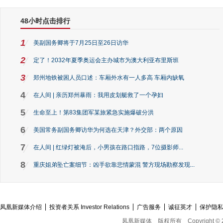
48小时点击排行
1
美副国务卿将于7月25日至26日访华
2
定了！2032年夏季奥运会主办城市为澳大利亚布里斯班
3
郑州地铁被困人员口述：车厢外水有一人多高 车厢内缺氧
4
在人间 | 亲历郑州暴雨：我用皮划艇救了一个孕妇
5
生命至上！第83集团军某旅紧急实施爆破分洪
6
美国常务副国务卿访华为何选在天津？外交部：两个原因
7
在人间 | 红绿灯被淹后，小男孩在路口指路，7位摄影师...
8
重庆姐弟坠亡案细节：凶手欲靠悲情蒙混 警方现场勘察发现...
凤凰新媒体介绍
投资者关系 Investor Relations
广告服务
诚征英才
保护隐
凤凰新媒体
版权所有
Copyright © 