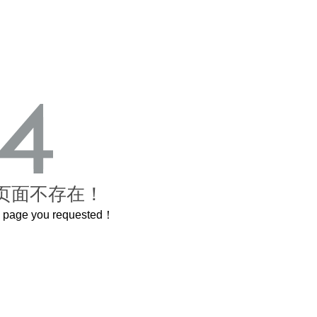
页面不存在！
he page you requested！
这个3.2米的长卷，还原了600岁的紫禁城