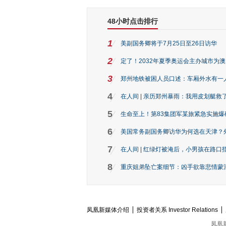
48小时点击排行
1
美副国务卿将于7月25日至26日访华
2
定了！2032年夏季奥运会主办城市为
3
郑州地铁被困人员口述：车厢外水有一
4
在人间 | 亲历郑州暴雨：我用皮划艇救
5
生命至上！第83集团军某旅紧急实施爆
6
美国常务副国务卿访华为何选在天津？
7
在人间 | 红绿灯被淹后，小男孩在路口指
8
重庆姐弟坠亡案细节：凶手欲靠悲情蒙混 
凤凰新媒体介绍
投资者关系 Investor Relations
凤凰