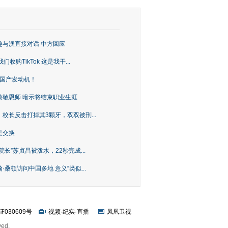
趣与澳直接对话 中方回应
购TikTok 这是我干...
上国产发动机！
致敬恩师 暗示将结束职业生涯
校长反击打掉其3颗牙，双双被刑...
是交换
长”苏贞昌被泼水，22秒完成...
桑顿访问中国多地 意义“类似...
证030609号
视频
·
纪实
·
直播
凤凰卫视
ved.