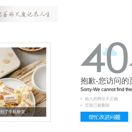
抱歉-您访问的
Sorry-We cannot find t
输入的网址不正确
页面已被删除
到了牛轧糖里
被列入佛家七宝的它到底有多美？