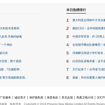
本日热榜排行
1
澳大利亚总理称中方无兴
2
澳大利亚布里斯班
微软CEO：去年特朗普要我们收
3
人多高 车厢内缺氧
中国空军官宣：歼-20用
4
了一个孕妇
女排国手晒全队聚餐照！
5
破分洪
河南醉汉闯进小学打校长，
6
外交部：两个原因
白宫回应孟晚舟案：这不
7
路，7位摄影师...
又打起来了！台湾省“行政院
8
警方现场勘察发现...
港媒：华尔街重要人物约翰·
广告服务
诚征英才
保护隐私权
免责条款
意见反馈
凤凰卫视介绍
京ICP
新媒体
版权所有
Copyright © 2019 Phoenix New Media Limited All Rights Reser