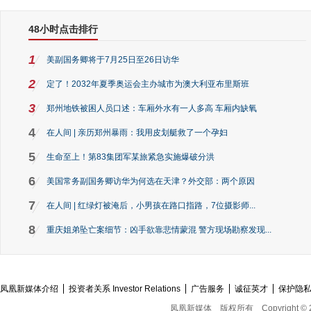
48小时点击排行
1
美副国务卿将于7月25日至26日访华
2
定了！2032年夏季奥运会主办城市为澳大利亚布里斯班
3
郑州地铁被困人员口述：车厢外水有一人多高 车厢内缺氧
4
在人间 | 亲历郑州暴雨：我用皮划艇救了一个孕妇
5
生命至上！第83集团军某旅紧急实施爆破分洪
6
美国常务副国务卿访华为何选在天津？外交部：两个原因
7
在人间 | 红绿灯被淹后，小男孩在路口指路，7位摄影师...
8
重庆姐弟坠亡案细节：凶手欲靠悲情蒙混 警方现场勘察发现...
凤凰新媒体介绍
投资者关系 Investor Relations
广告服务
诚征英才
保护隐
凤凰新媒体
版权所有
Copyright © 