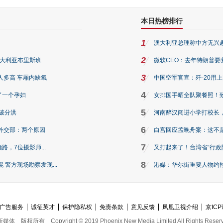
本日热榜排行
1
澳大利亚总理称中方无兴
2
澳大利亚布里斯班
微软CEO：去年特朗普要我们收
3
人多高 车厢内缺氧
中国空军官宣：歼-20用
4
了一个孕妇
女排国手晒全队聚餐照！
5
破分洪
河南醉汉闯进小学打校长，
6
外交部：两个原因
白宫回应孟晚舟案：这不
7
路，7位摄影师...
又打起来了！台湾省“行政院
8
警方现场勘察发现...
港媒：华尔街重要人物约翰·
广告服务
诚征英才
保护隐私权
免责条款
意见反馈
凤凰卫视介绍
京ICP
新媒体
版权所有
Copyright © 2019 Phoenix New Media Limited All Rights Reser