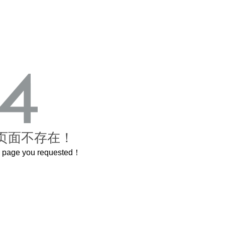
页面不存在！
he page you requested！
曲奇届的“爱马仕”把你的爱封在罐子里送给TA