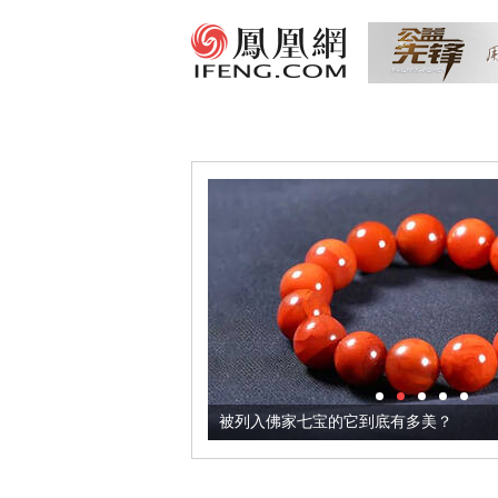
把它加到了牛轧糖里
被列入佛家七宝的它到底有多美？