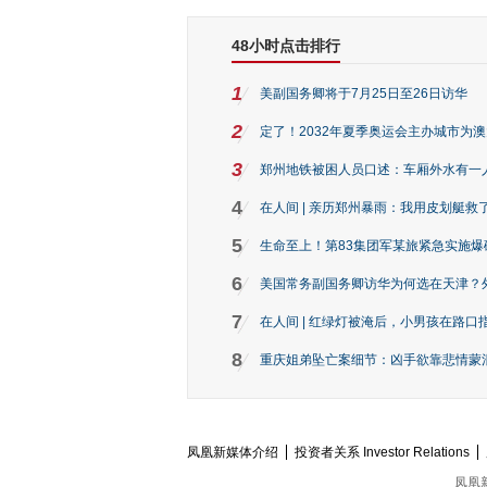
48小时点击排行
1
美副国务卿将于7月25日至26日访华
2
定了！2032年夏季奥运会主办城市为
3
郑州地铁被困人员口述：车厢外水有一
4
在人间 | 亲历郑州暴雨：我用皮划艇救
5
生命至上！第83集团军某旅紧急实施爆
6
美国常务副国务卿访华为何选在天津？
7
在人间 | 红绿灯被淹后，小男孩在路口指
8
重庆姐弟坠亡案细节：凶手欲靠悲情蒙混 
凤凰新媒体介绍
投资者关系 Investor Relations
凤凰