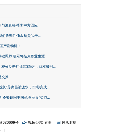
趣与澳直接对话 中方回应
购TikTok 这是我干...
上国产发动机！
致敬恩师 暗示将结束职业生涯
校长反击打掉其3颗牙，双双被刑...
是交换
长”苏贞昌被泼水，22秒完成...
桑顿访问中国多地 意义“类似...
证030609号
视频
·
纪实
·
直播
凤凰卫视
ved.