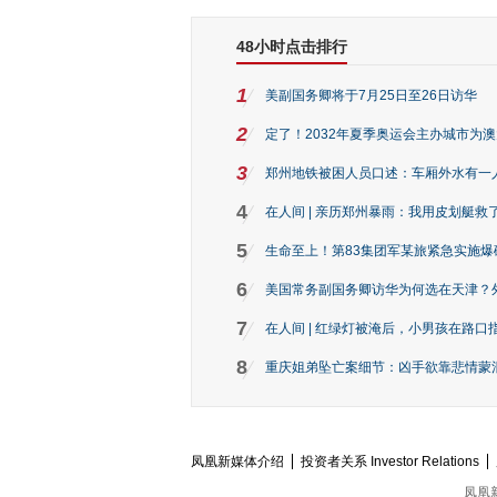
48小时点击排行
1
美副国务卿将于7月25日至26日访华
2
定了！2032年夏季奥运会主办城市为
3
郑州地铁被困人员口述：车厢外水有一
4
在人间 | 亲历郑州暴雨：我用皮划艇救
5
生命至上！第83集团军某旅紧急实施爆
6
美国常务副国务卿访华为何选在天津？
7
在人间 | 红绿灯被淹后，小男孩在路口指
8
重庆姐弟坠亡案细节：凶手欲靠悲情蒙混 
凤凰新媒体介绍
投资者关系 Investor Relations
凤凰