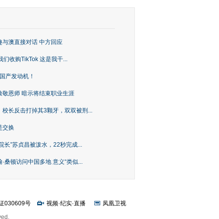
趣与澳直接对话 中方回应
购TikTok 这是我干...
上国产发动机！
致敬恩师 暗示将结束职业生涯
校长反击打掉其3颗牙，双双被刑...
是交换
长”苏贞昌被泼水，22秒完成...
桑顿访问中国多地 意义“类似...
证030609号
视频
·
纪实
·
直播
凤凰卫视
ved.