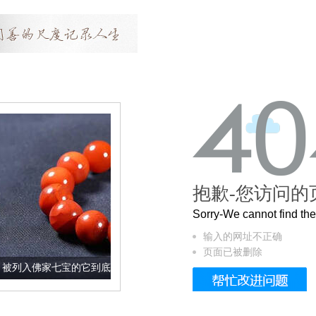
抱歉-您访问的
Sorry-We cannot find t
输入的网址不正确
页面已被删除
宝的它到底有多美？
这个3.2米的长卷，