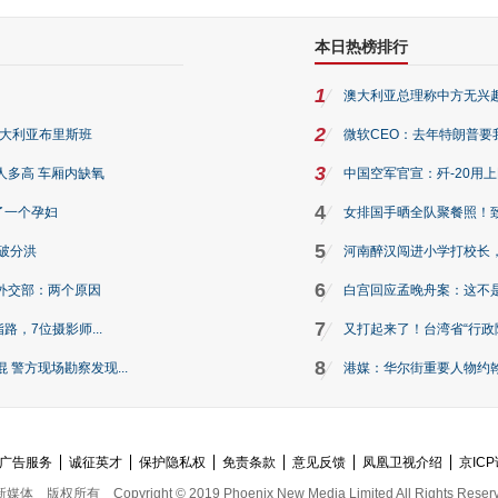
本日热榜排行
1
澳大利亚总理称中方无兴
2
澳大利亚布里斯班
微软CEO：去年特朗普要我们收
3
人多高 车厢内缺氧
中国空军官宣：歼-20用
4
了一个孕妇
女排国手晒全队聚餐照！
5
破分洪
河南醉汉闯进小学打校长，
6
外交部：两个原因
白宫回应孟晚舟案：这不
7
路，7位摄影师...
又打起来了！台湾省“行政院
8
警方现场勘察发现...
港媒：华尔街重要人物约翰·
广告服务
诚征英才
保护隐私权
免责条款
意见反馈
凤凰卫视介绍
京ICP
新媒体
版权所有
Copyright © 2019 Phoenix New Media Limited All Rights Reser