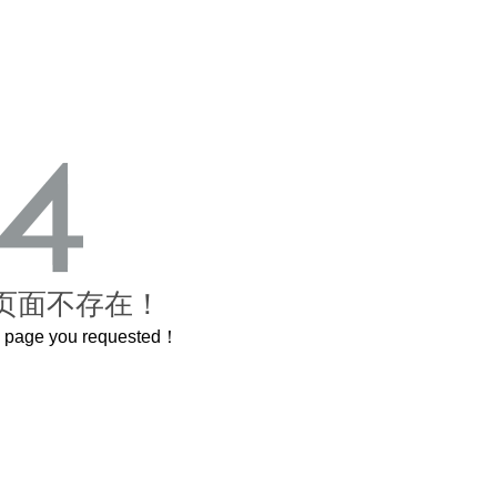
页面不存在！
he page you requested！
还原了600岁的紫禁城
曲奇届的“爱马仕”把你的