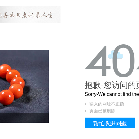
抱歉-您访问的
Sorry-We cannot find t
输入的网址不正确
页面已被删除
这个3.2米的长卷，还原了600岁的紫禁城