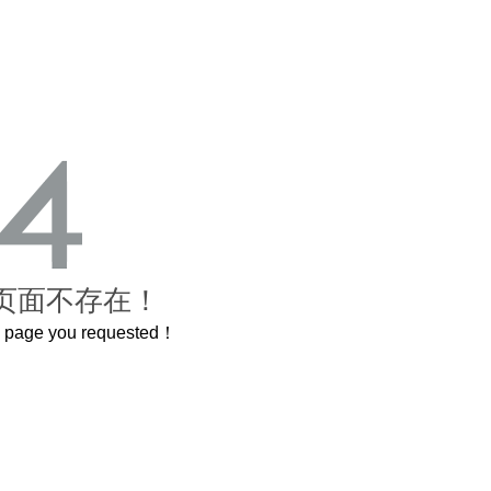
页面不存在！
he page you requested！
曲奇届的“爱马仕”把你的爱封在罐子里送给TA