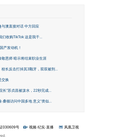
趣与澳直接对话 中方回应
购TikTok 这是我干...
上国产发动机！
致敬恩师 暗示将结束职业生涯
校长反击打掉其3颗牙，双双被刑...
是交换
长”苏贞昌被泼水，22秒完成...
桑顿访问中国多地 意义“类似...
证030609号
视频
·
纪实
·
直播
凤凰卫视
ved.