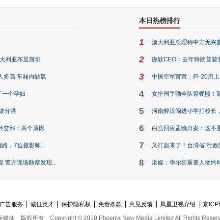
本日热榜排行
1
澳大利亚总理称中方无兴
2
澳大利亚布里斯班
微软CEO：去年特朗普要我们收
3
人多高 车厢内缺氧
中国空军官宣：歼-20用
4
了一个孕妇
女排国手晒全队聚餐照！
5
破分洪
河南醉汉闯进小学打校长，
6
外交部：两个原因
白宫回应孟晚舟案：这不
7
路，7位摄影师...
又打起来了！台湾省“行政院
8
警方现场勘察发现...
港媒：华尔街重要人物约翰·
广告服务
诚征英才
保护隐私权
免责条款
意见反馈
凤凰卫视介绍
京ICP
新媒体
版权所有
Copyright © 2019 Phoenix New Media Limited All Rights Reser