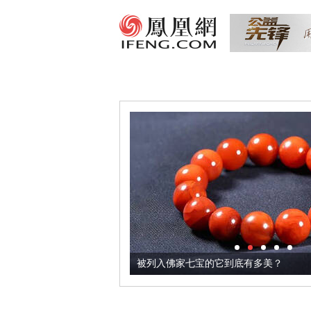
把它加到了牛轧糖里
被列入佛家七宝的它到底有多美？