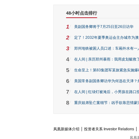
48小时点击排行
1
美副国务卿将于7月25日至26日访华
2
定了！2032年夏季奥运会主办城市为
3
郑州地铁被困人员口述：车厢外水有一
4
在人间 | 亲历郑州暴雨：我用皮划艇救
5
生命至上！第83集团军某旅紧急实施爆
6
美国常务副国务卿访华为何选在天津？
7
在人间 | 红绿灯被淹后，小男孩在路口指
8
重庆姐弟坠亡案细节：凶手欲靠悲情蒙混 
凤凰新媒体介绍
投资者关系 Investor Relations
凤凰