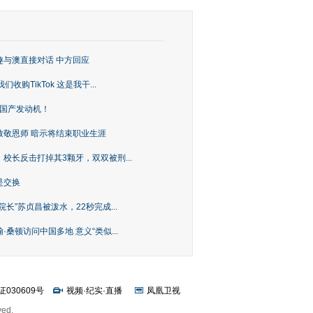
趣与澳直接对话 中方回应
购TikTok 这是我干...
上国产发动机！
致敬恩师 暗示将结束职业生涯
校长反击打掉其3颗牙，双双被刑...
是交换
长”苏贞昌被泼水，22秒完成...
桑顿访问中国多地 意义“类似...
证030609号
视频
·
纪实
·
直播
凤凰卫视
ved.