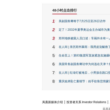
48小时点击排行
1
美副国务卿将于7月25日至26日访华
2
定了！2032年夏季奥运会主办城市为
3
郑州地铁被困人员口述：车厢外水有一
4
在人间 | 亲历郑州暴雨：我用皮划艇救
5
生命至上！第83集团军某旅紧急实施爆
6
美国常务副国务卿访华为何选在天津？
7
在人间 | 红绿灯被淹后，小男孩在路口指
8
重庆姐弟坠亡案细节：凶手欲靠悲情蒙混 
凤凰新媒体介绍
投资者关系 Investor Relations
凤凰