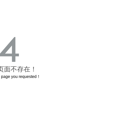
页面不存在！
he page you requested！
这个3.2米的长卷，还原了600岁的紫禁城