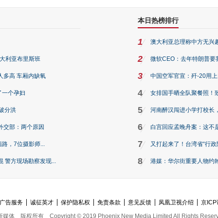
本日热榜排行
1
澳大利亚总理称中方无兴
2
澳大利亚布里斯班
微软CEO：去年特朗普要我们收
3
人多高 车厢内缺氧
中国空军官宣：歼-20用
4
了一个孕妇
女排国手晒全队聚餐照！
5
破分洪
河南醉汉闯进小学打校长，
6
外交部：两个原因
白宫回应孟晚舟案：这不
7
路，7位摄影师...
又打起来了！台湾省“行政院
8
警方现场勘察发现...
港媒：华尔街重要人物约翰·
广告服务
诚征英才
保护隐私权
免责条款
意见反馈
凤凰卫视介绍
京ICP
新媒体
版权所有
Copyright © 2019 Phoenix New Media Limited All Rights Reser