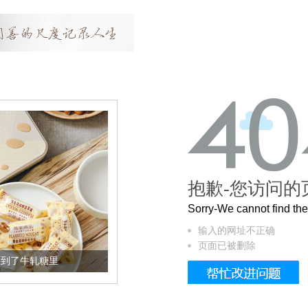
抱歉-您访问的
Sorry-We cannot find t
输入的网址不正确
页面已被删除
到了牛轧糖里
被列入佛家七宝的它到底有多美？