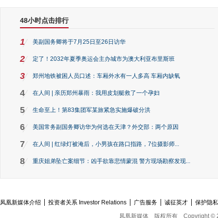
48小时点击排行
1
美副国务卿将于7月25日至26日访华
2
定了！2032年夏季奥运会主办城市为澳大利亚布里斯班
3
郑州地铁被困人员口述：车厢外水有一人多高 车厢内缺氧
4
在人间 | 亲历郑州暴雨：我用皮划艇救了一个孕妇
5
生命至上！第83集团军某旅紧急实施爆破分洪
6
美国常务副国务卿访华为何选在天津？外交部：两个原因
7
在人间 | 红绿灯被淹后，小男孩在路口指路，7位摄影师...
8
重庆姐弟坠亡案细节：凶手欲靠悲情蒙混 警方现场勘察发现...
凤凰新媒体介绍
投资者关系 Investor Relations
广告服务
诚征英才
保护隐
凤凰新媒体
版权所有
Copyright © 