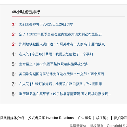
48小时点击排行
1
美副国务卿将于7月25日至26日访华
2
定了！2032年夏季奥运会主办城市为澳大利亚布里斯班
3
郑州地铁被困人员口述：车厢外水有一人多高 车厢内缺氧
4
在人间 | 亲历郑州暴雨：我用皮划艇救了一个孕妇
5
生命至上！第83集团军某旅紧急实施爆破分洪
6
美国常务副国务卿访华为何选在天津？外交部：两个原因
7
在人间 | 红绿灯被淹后，小男孩在路口指路，7位摄影师...
8
重庆姐弟坠亡案细节：凶手欲靠悲情蒙混 警方现场勘察发现...
凤凰新媒体介绍
投资者关系 Investor Relations
广告服务
诚征英才
保护隐
凤凰新媒体
版权所有
Copyright © 