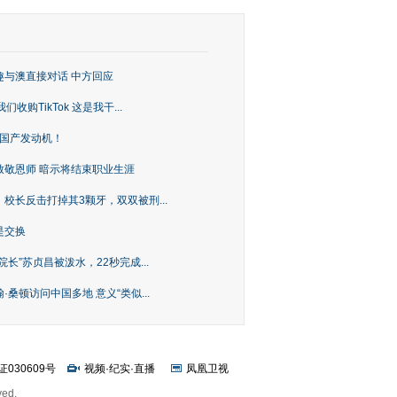
趣与澳直接对话 中方回应
购TikTok 这是我干...
上国产发动机！
致敬恩师 暗示将结束职业生涯
校长反击打掉其3颗牙，双双被刑...
是交换
长”苏贞昌被泼水，22秒完成...
桑顿访问中国多地 意义“类似...
证030609号
视频
·
纪实
·
直播
凤凰卫视
ved.