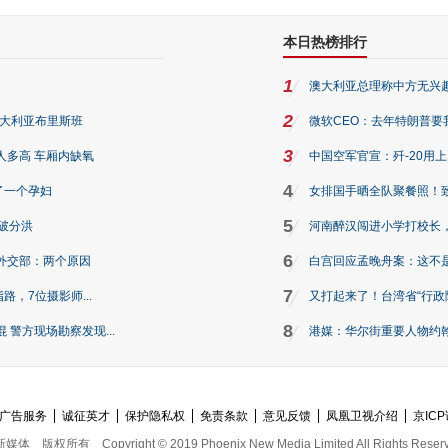
本日热榜排行
1
澳大利亚总理称中方无兴
2
澳大利亚布里斯班
微软CEO：去年特朗普要我们收
3
人多高 车厢内缺氧
中国空军官宣：歼-20用
4
了一个孕妇
女排国手晒全队聚餐照！
5
破分洪
河南醉汉闯进小学打校长，
6
外交部：两个原因
白宫回应孟晚舟案：这不
7
路，7位摄影师...
又打起来了！台湾省“行政院
8
警方现场勘察发现...
港媒：华尔街重要人物约翰·
广告服务
诚征英才
保护隐私权
免责条款
意见反馈
凤凰卫视介绍
京ICP
新媒体
版权所有
Copyright © 2019 Phoenix New Media Limited All Rights Reser