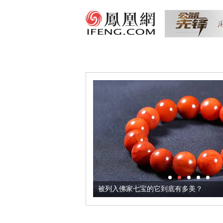
把它加到了牛轧糖里
被列入佛家七宝的它到底有多美？