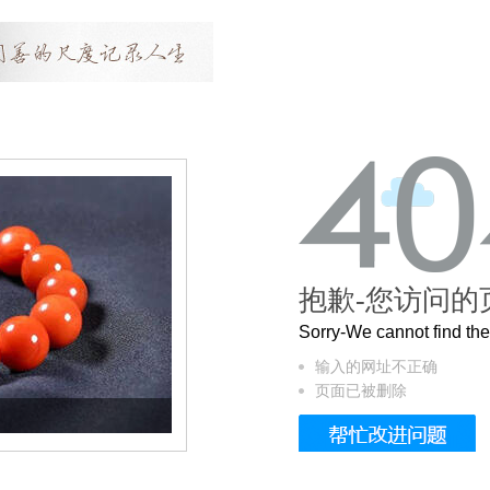
抱歉-您访问的
Sorry-We cannot find t
输入的网址不正确
页面已被删除
这个3.2米的长卷，还原了600岁的紫禁城