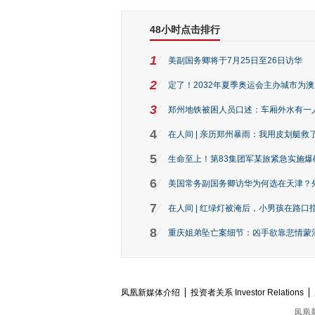
48小时点击排行
1
美副国务卿将于7月25日至26日访华
2
定了！2032年夏季奥运会主办城市为
3
郑州地铁被困人员口述：车厢外水有一
4
在人间 | 亲历郑州暴雨：我用皮划艇救
5
生命至上！第83集团军某旅紧急实施爆
6
美国常务副国务卿访华为何选在天津？
7
在人间 | 红绿灯被淹后，小男孩在路口指
8
重庆姐弟坠亡案细节：凶手欲靠悲情蒙混 
凤凰新媒体介绍
投资者关系 Investor Relations
凤凰