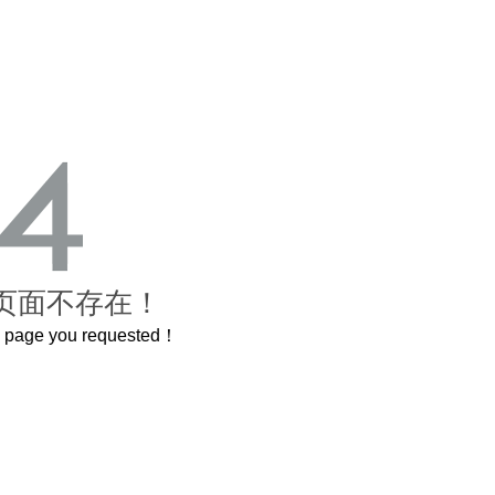
页面不存在！
he page you requested！
曲奇届的“爱马仕”把你的爱封在罐子里送给TA