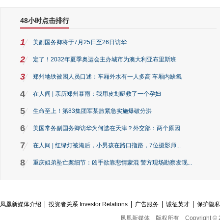
48小时点击排行
1
美副国务卿将于7月25日至26日访华
2
定了！2032年夏季奥运会主办城市为澳大利亚布里斯班
3
郑州地铁被困人员口述：车厢外水有一人多高 车厢内缺氧
4
在人间 | 亲历郑州暴雨：我用皮划艇救了一个孕妇
5
生命至上！第83集团军某旅紧急实施爆破分洪
6
美国常务副国务卿访华为何选在天津？外交部：两个原因
7
在人间 | 红绿灯被淹后，小男孩在路口指路，7位摄影师...
8
重庆姐弟坠亡案细节：凶手欲靠悲情蒙混 警方现场勘察发现...
凤凰新媒体介绍
投资者关系 Investor Relations
广告服务
诚征英才
保护隐
凤凰新媒体
版权所有
Copyright © 