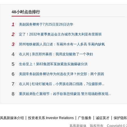
48小时点击排行
1
美副国务卿将于7月25日至26日访华
2
定了！2032年夏季奥运会主办城市为澳大利亚布里斯班
3
郑州地铁被困人员口述：车厢外水有一人多高 车厢内缺氧
4
在人间 | 亲历郑州暴雨：我用皮划艇救了一个孕妇
5
生命至上！第83集团军某旅紧急实施爆破分洪
6
美国常务副国务卿访华为何选在天津？外交部：两个原因
7
在人间 | 红绿灯被淹后，小男孩在路口指路，7位摄影师...
8
重庆姐弟坠亡案细节：凶手欲靠悲情蒙混 警方现场勘察发现...
凤凰新媒体介绍
投资者关系 Investor Relations
广告服务
诚征英才
保护隐
凤凰新媒体
版权所有
Copyright © 