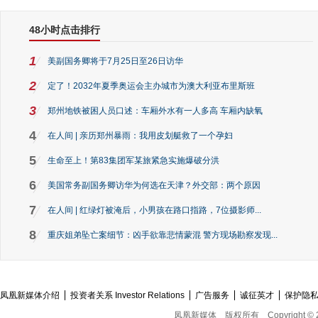
48小时点击排行
1
美副国务卿将于7月25日至26日访华
2
定了！2032年夏季奥运会主办城市为澳大利亚布里斯班
3
郑州地铁被困人员口述：车厢外水有一人多高 车厢内缺氧
4
在人间 | 亲历郑州暴雨：我用皮划艇救了一个孕妇
5
生命至上！第83集团军某旅紧急实施爆破分洪
6
美国常务副国务卿访华为何选在天津？外交部：两个原因
7
在人间 | 红绿灯被淹后，小男孩在路口指路，7位摄影师...
8
重庆姐弟坠亡案细节：凶手欲靠悲情蒙混 警方现场勘察发现...
凤凰新媒体介绍
投资者关系 Investor Relations
广告服务
诚征英才
保护隐
凤凰新媒体
版权所有
Copyright © 