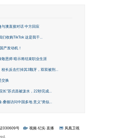
趣与澳直接对话 中方回应
购TikTok 这是我干...
上国产发动机！
致敬恩师 暗示将结束职业生涯
校长反击打掉其3颗牙，双双被刑...
是交换
长”苏贞昌被泼水，22秒完成...
桑顿访问中国多地 意义“类似...
证030609号
视频
·
纪实
·
直播
凤凰卫视
ved.