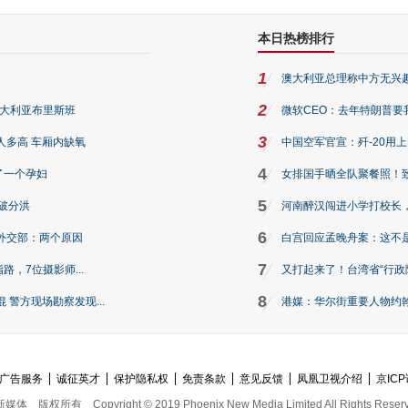
本日热榜排行
1
澳大利亚总理称中方无兴
2
澳大利亚布里斯班
微软CEO：去年特朗普要我们收
3
人多高 车厢内缺氧
中国空军官宣：歼-20用
4
了一个孕妇
女排国手晒全队聚餐照！
5
破分洪
河南醉汉闯进小学打校长，
6
外交部：两个原因
白宫回应孟晚舟案：这不
7
路，7位摄影师...
又打起来了！台湾省“行政院
8
警方现场勘察发现...
港媒：华尔街重要人物约翰·
广告服务
诚征英才
保护隐私权
免责条款
意见反馈
凤凰卫视介绍
京ICP
新媒体
版权所有
Copyright © 2019 Phoenix New Media Limited All Rights Reser