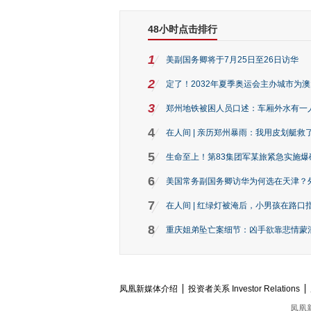
48小时点击排行
1
美副国务卿将于7月25日至26日访华
2
定了！2032年夏季奥运会主办城市为
3
郑州地铁被困人员口述：车厢外水有一
4
在人间 | 亲历郑州暴雨：我用皮划艇救
5
生命至上！第83集团军某旅紧急实施爆
6
美国常务副国务卿访华为何选在天津？
7
在人间 | 红绿灯被淹后，小男孩在路口指
8
重庆姐弟坠亡案细节：凶手欲靠悲情蒙混 
凤凰新媒体介绍
投资者关系 Investor Relations
凤凰