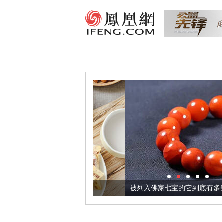
把它加到了牛轧糖里
被列入佛家七宝的它到底有多美？