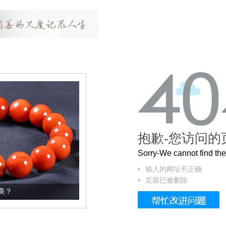
抱歉-您访问的
Sorry-We cannot find t
输入的网址不正确
页面已被删除
这个3.2米的长卷，还原了600岁的紫禁城