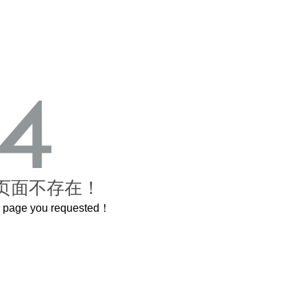
页面不存在！
he page you requested！
曲奇届的“爱马仕”把你的爱封在罐子里送给TA