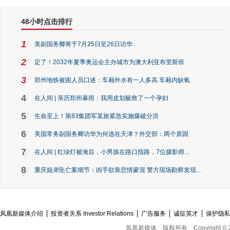
48小时点击排行
1
美副国务卿将于7月25日至26日访华
2
定了！2032年夏季奥运会主办城市为澳大利亚布里斯班
3
郑州地铁被困人员口述：车厢外水有一人多高 车厢内缺氧
4
在人间 | 亲历郑州暴雨：我用皮划艇救了一个孕妇
5
生命至上！第83集团军某旅紧急实施爆破分洪
6
美国常务副国务卿访华为何选在天津？外交部：两个原因
7
在人间 | 红绿灯被淹后，小男孩在路口指路，7位摄影师...
8
重庆姐弟坠亡案细节：凶手欲靠悲情蒙混 警方现场勘察发现...
凤凰新媒体介绍
投资者关系 Investor Relations
广告服务
诚征英才
保护隐
凤凰新媒体
版权所有
Copyright © 