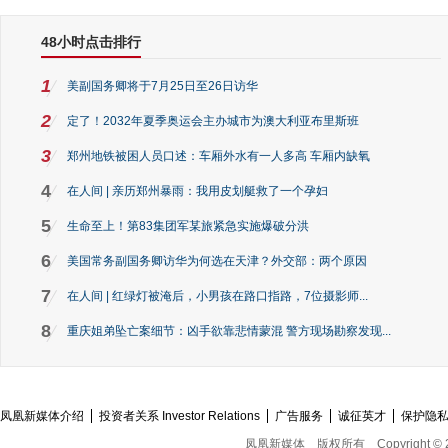
48小时点击排行
1
美副国务卿将于7月25日至26日访华
2
定了！2032年夏季奥运会主办城市为澳大利亚布里斯班
3
郑州地铁被困人员口述：车厢外水有一人多高 车厢内缺氧
4
在人间 | 亲历郑州暴雨：我用皮划艇救了一个孕妇
5
生命至上！第83集团军某旅紧急实施爆破分洪
6
美国常务副国务卿访华为何选在天津？外交部：两个原因
7
在人间 | 红绿灯被淹后，小男孩在路口指路，7位摄影师...
8
重庆姐弟坠亡案细节：凶手欲靠悲情蒙混 警方现场勘察发现...
凤凰新媒体介绍
投资者关系 Investor Relations
广告服务
诚征英才
保护隐
凤凰新媒体
版权所有
Copyright © 