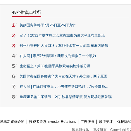
48小时点击排行
1
美副国务卿将于7月25日至26日访华
2
定了！2032年夏季奥运会主办城市为澳大利亚布里斯班
3
郑州地铁被困人员口述：车厢外水有一人多高 车厢内缺氧
4
在人间 | 亲历郑州暴雨：我用皮划艇救了一个孕妇
5
生命至上！第83集团军某旅紧急实施爆破分洪
6
美国常务副国务卿访华为何选在天津？外交部：两个原因
7
在人间 | 红绿灯被淹后，小男孩在路口指路，7位摄影师...
8
重庆姐弟坠亡案细节：凶手欲靠悲情蒙混 警方现场勘察发现...
凤凰新媒体介绍
投资者关系 Investor Relations
广告服务
诚征英才
保护隐
凤凰新媒体
版权所有
Copyright © 