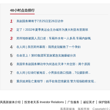
48小时点击排行
1
美副国务卿将于7月25日至26日访华
2
定了！2032年夏季奥运会主办城市为澳大利亚布里斯班
3
郑州地铁被困人员口述：车厢外水有一人多高 车厢内缺氧
4
在人间 | 亲历郑州暴雨：我用皮划艇救了一个孕妇
5
生命至上！第83集团军某旅紧急实施爆破分洪
6
美国常务副国务卿访华为何选在天津？外交部：两个原因
7
在人间 | 红绿灯被淹后，小男孩在路口指路，7位摄影师...
8
重庆姐弟坠亡案细节：凶手欲靠悲情蒙混 警方现场勘察发现...
凤凰新媒体介绍
投资者关系 Investor Relations
广告服务
诚征英才
保护隐
凤凰新媒体
版权所有
Copyright © 