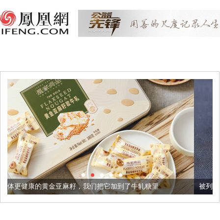
麻籽，我们把它加到了牛轧糖里
被列入佛家七宝的它到底有