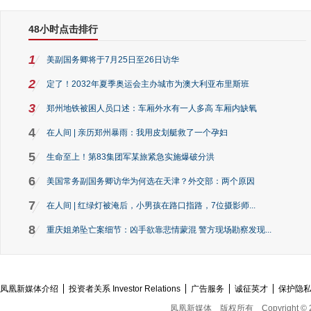
48小时点击排行
1
美副国务卿将于7月25日至26日访华
2
定了！2032年夏季奥运会主办城市为澳大利亚布里斯班
3
郑州地铁被困人员口述：车厢外水有一人多高 车厢内缺氧
4
在人间 | 亲历郑州暴雨：我用皮划艇救了一个孕妇
5
生命至上！第83集团军某旅紧急实施爆破分洪
6
美国常务副国务卿访华为何选在天津？外交部：两个原因
7
在人间 | 红绿灯被淹后，小男孩在路口指路，7位摄影师...
8
重庆姐弟坠亡案细节：凶手欲靠悲情蒙混 警方现场勘察发现...
凤凰新媒体介绍
投资者关系 Investor Relations
广告服务
诚征英才
保护隐
凤凰新媒体
版权所有
Copyright © 