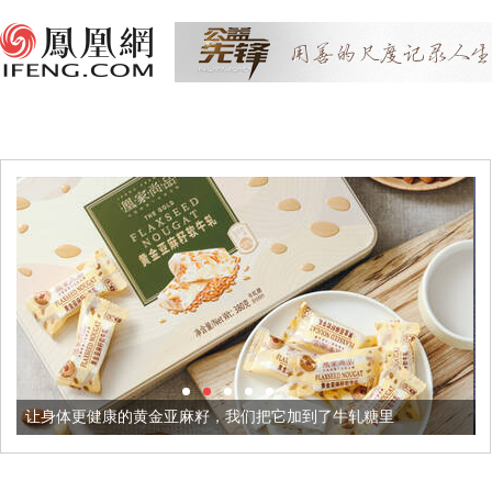
金亚麻籽，我们把它加到了牛轧糖里
被列入佛家七宝的它到