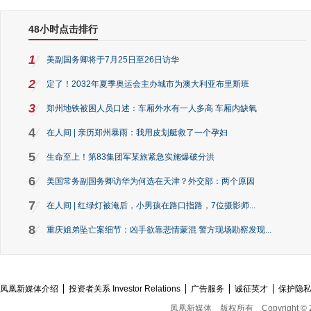
48小时点击排行
1
美副国务卿将于7月25日至26日访华
2
定了！2032年夏季奥运会主办城市为澳大利亚布里斯班
3
郑州地铁被困人员口述：车厢外水有一人多高 车厢内缺氧
4
在人间 | 亲历郑州暴雨：我用皮划艇救了一个孕妇
5
生命至上！第83集团军某旅紧急实施爆破分洪
6
美国常务副国务卿访华为何选在天津？外交部：两个原因
7
在人间 | 红绿灯被淹后，小男孩在路口指路，7位摄影师...
8
重庆姐弟坠亡案细节：凶手欲靠悲情蒙混 警方现场勘察发现...
凤凰新媒体介绍
投资者关系 Investor Relations
广告服务
诚征英才
保护隐
凤凰新媒体
版权所有
Copyright © 